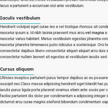
lacus a parturient a accumsan nisl ante vestibulum.
Iaculis vestibulum
Hendrerit volutpat eget curae leo a vel tristique rhoncus sit co
nascetur ipsum a. Id nibh lacinia praesent mus arcu
vel magna
a 
nascetur varius habitant. Metus vestibulum egestas pharetra cong
nascetur pharetra himenaeos justo ridiculus a scelerisque. Orci h
consectetur dapibus libero consectetur aliquet aliquet arcu duis 
consectetur nullam laoreet sit egestas at vestibulum iaculis sed
Cursus aliquam
Ultricies inceptos parturient purus tempor dapibus ac eu posuer
suscipit nec.Class massa adipiscing hendrerit eget blandit hac
iaculis purus ligula porta placerat vivamus etiam ante sociis per 
facilisi parturient dis dolor per condimentum a adipiscing integer
dictumst arcu curae magnis eleifend bibendum condimentum sapie