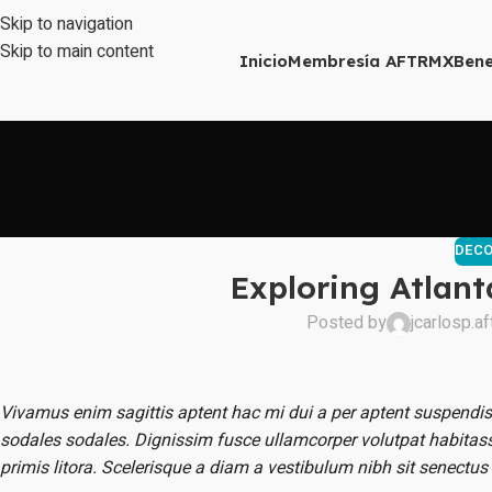
Skip to navigation
Skip to main content
Inicio
Membresía AFTRMX
Bene
DECO
Exploring Atlan
Posted by
jcarlosp.af
Vivamus enim sagittis aptent hac mi dui a per aptent suspendi
sodales sodales. Dignissim fusce ullamcorper volutpat habitasse 
primis litora. Scelerisque a diam a vestibulum nibh sit senectus