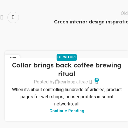
Old
Green interior design inspirati
FURNITURE
27
Collar brings back coffee brewing
AGO
ritual
0
Posted by
jcarlosp.aftrac
When it's about controlling hundreds of articles, product
pages for web shops, or user profiles in social
networks, all
Continue Reading