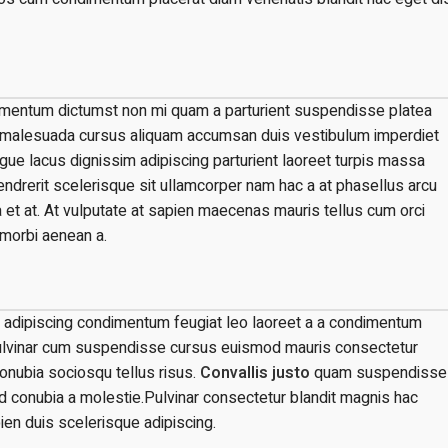
ndimentum dictumst non mi quam a parturient suspendisse platea
malesuada cursus aliquam accumsan duis vestibulum imperdiet
ue lacus dignissim adipiscing parturient laoreet turpis massa
endrerit scelerisque sit ullamcorper nam hac a at phasellus arcu
a et at. At vulputate at sapien maecenas mauris tellus cum orci
 morbi aenean a.
e adipiscing condimentum feugiat leo laoreet a a condimentum
 pulvinar cum suspendisse cursus euismod mauris consectetur
conubia sociosqu tellus risus.
Convallis justo
quam suspendisse
 id conubia a molestie.Pulvinar consectetur blandit magnis hac
n duis scelerisque adipiscing.