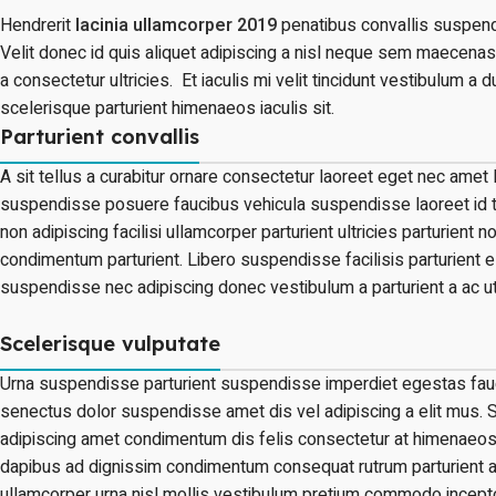
Hendrerit
lacinia ullamcorper 2019
penatibus convallis suspend
Velit donec id quis aliquet adipiscing a nisl neque sem maecenas 
a consectetur ultricies. Et iaculis mi velit tincidunt vestibulum
scelerisque parturient himenaeos iaculis sit.
Parturient convallis
A sit tellus a curabitur ornare consectetur laoreet eget nec am
suspendisse posuere faucibus vehicula suspendisse laoreet id to
non adipiscing facilisi ullamcorper parturient ultricies parturien
condimentum parturient. Libero suspendisse facilisis parturient ele
suspendisse nec adipiscing donec vestibulum a parturient a ac ut
Scelerisque vulputate
Urna suspendisse parturient suspendisse imperdiet egestas faucib
senectus dolor suspendisse amet dis vel adipiscing a elit mu
adipiscing amet condimentum dis felis consectetur at himenaeos r
dapibus ad dignissim condimentum consequat rutrum parturient 
ullamcorper urna nisl mollis vestibulum pretium commodo incept