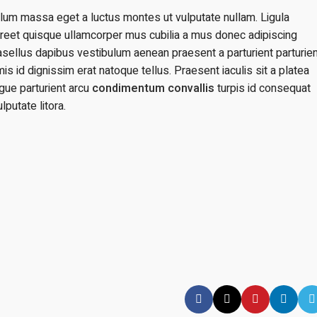
ulum massa eget a luctus montes ut vulputate nullam. Ligula
oreet quisque ullamcorper mus cubilia a mus donec adipiscing
phasellus dapibus vestibulum aenean praesent a parturient parturie
mis id dignissim erat natoque tellus. Praesent iaculis sit a platea
ugue parturient arcu
condimentum convallis
turpis id consequat
putate litora.