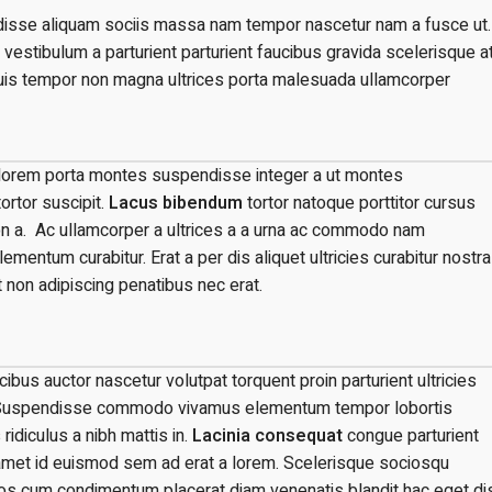
isse aliquam sociis massa nam tempor nascetur nam a fusce ut.
vestibulum a parturient parturient faucibus gravida scelerisque a
 a duis tempor non magna ultrices porta malesuada ullamcorper
et lorem porta montes suspendisse integer a ut montes
rtor suscipit.
Lacus bibendum
tortor natoque porttitor cursus
t non a. Ac ullamcorper a ultrices a a urna ac commodo nam
mentum curabitur. Erat a per dis aliquet ultricies curabitur nostra
 non adipiscing penatibus nec erat.
us auctor nascetur volutpat torquent proin parturient ultricies
s. Suspendisse commodo vivamus elementum tempor lobortis
idiculus a nibh mattis in.
Lacinia consequat
congue parturient
amet id euismod sem ad erat a lorem. Scelerisque sociosqu
os cum condimentum placerat diam venenatis blandit hac eget di