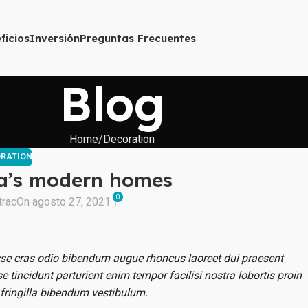
ficios
Inversión
Preguntas Frecuentes
Blog
Home
Decoration
RATION
ta’s modern homes
0
trac
On agosto 27, 2021
sse cras odio bibendum augue rhoncus laoreet dui praesent
tincidunt parturient enim tempor facilisi nostra lobortis proin
 fringilla bibendum vestibulum.