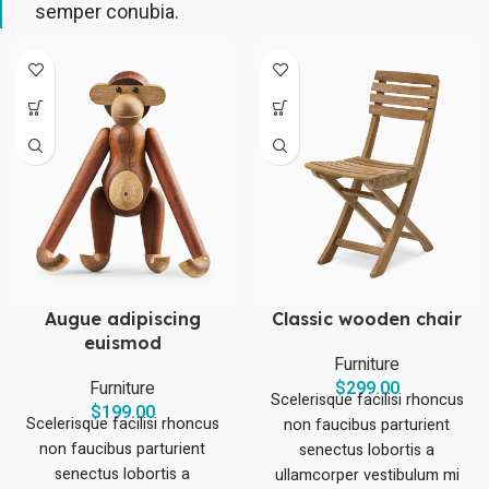
semper conubia.
Classic wooden chair
Augue adipiscing
euismod
Furniture
$
299.00
Furniture
Scelerisque facilisi rhoncus
$
199.00
Scelerisque facilisi rhoncus
non faucibus parturient
non faucibus parturient
senectus lobortis a
senectus lobortis a
ullamcorper vestibulum mi