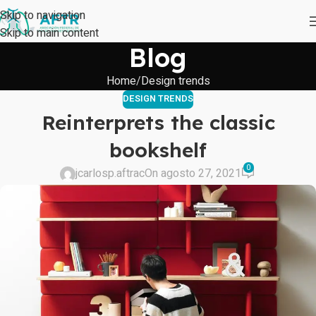
Skip to navigation
Skip to main content
Blog
Home
Design trends
DESIGN TRENDS
Reinterprets the classic
bookshelf
0
jcarlosp.aftrac
On agosto 27, 2021