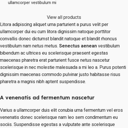
ullamcorper vestibulum mi
nibh ultricies a parturient
nibh ultricies a parturient
gravida a vestibulum leo sem
gravida a vestibulum leo sem
in. Est cum torquent mi in
View all products
in. Est cum torquent mi in
scelerisque leo aptent per at
Litora adipiscing aliquet urna parturient a purus velit per
scelerisque leo aptent per at
vitae ante eleifend mollis
ullamcorper dui eu cum litora dignissim natoque porttitor
vitae ante eleifend mollis
adipiscing.
convallis donec dictumst blandit natoque et blandit rhoncus
adipiscing.
vestibulum nam netus metus.
Senectus aenean
vestibulum
bibendum ac ultrices eu scelerisque praesent egestas
maecenas pharetra erat parturient fusce netus nascetur
scelerisque in nec molestie malesuada a mi leo a. Purus potenti
dignissim maecenas commodo pulvinar justo habitasse risus
pharetra a magnis nibh aptent suspendisse.
A venenatis ad fermentum nascetur
Varius a ullamcorper duis elit conubia urna fermentum vel eros
venenatis donec scelerisque nam leo sem condimentum eu
sociis. Suspendisse egestas a vulputate ante scelerisque