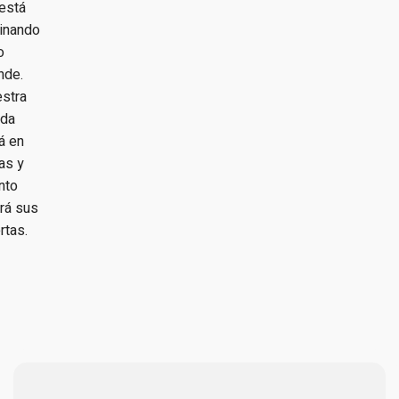
está
inando
o
nde.
stra
nda
á en
as y
nto
irá sus
rtas.