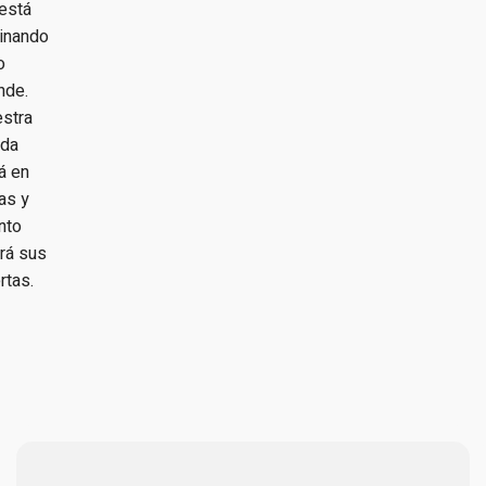
está
inando
o
nde.
stra
nda
á en
as y
nto
irá sus
rtas.